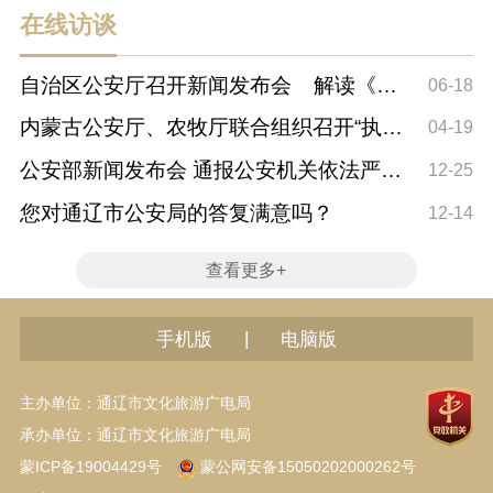
在线访谈
自治区公安厅召开新闻发布会 解读《内
06-18
蒙古自治区电动自行车管理条例》有关内
内蒙古公安厅、农牧厅联合组织召开“执法
04-19
容
亮剑 护航春耕”新闻发布会
公安部新闻发布会 通报公安机关依法严厉
12-25
打击整治网络谣言违法犯罪活动举措成效
您对通辽市公安局的答复满意吗？
12-14
情况
查看更多+
|
手机版
电脑版
主办单位：通辽市文化旅游广电局
承办单位：通辽市文化旅游广电局
蒙ICP备19004429号
蒙公网安备15050202000262号