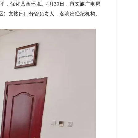
平，
优化营商环境。
4
月
30
日
，市文旅
广电
局
区）文旅部门分管负责人
，各演出经纪机构、