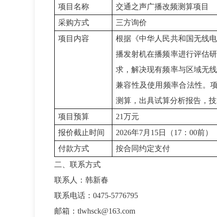
项目名称
交通之声广播改频测算项目
采购方式
三方询价
项目内容
根据《中华人民共和国无线
播发射机
在播频率进行评估
求，解决现有频率与区域无
兼容性及使用频率
合法
性
。
测算
，
出具试算分析报告，技
项目预算
21
万元
报价截止时间
2026
年
7
月
15
日（
17
：
00
前）
付款方式
按合同约定支付
二、联系方式
联系人：韩新春
联系电话：
0475-5776795
邮箱：
tlwhsck@163.com