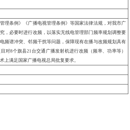
电管理条例》《广播电视管理条例》等国家法律法规
，
对我市广
研究，必要时进行改频
，
以
落实无线电管理部门频率规划调整要
线电频谱冲突、邻频干扰等问题，
保障现有在播与改频规划具有
项目对
8
个旗县
21
台交通广播发射机进行改频
（
频率、功率等
）
术上满足国家广播电视总局批复要求。