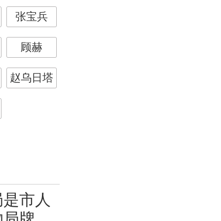
张宝兵
顾赫
赵乌日塔
是市人
物局牌