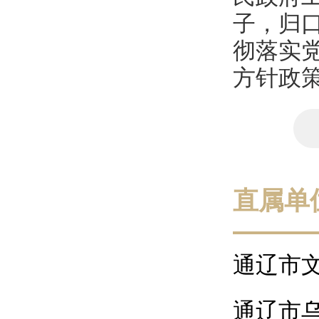
子，归
彻落实
方针政策
直属单
通辽市
通辽市