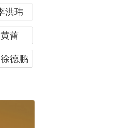
李洪玮
：
黄蕾
：
徐德鹏