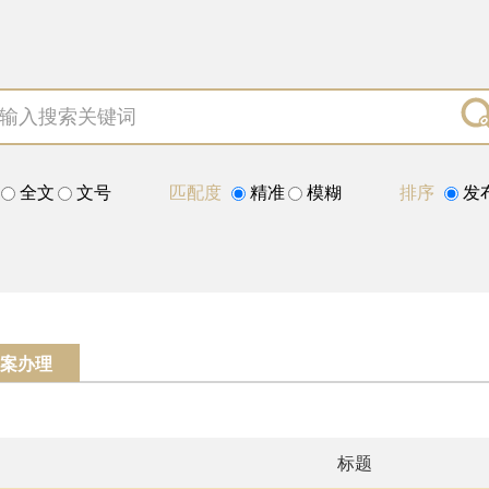
全文
文号
匹配度
精准
模糊
排序
发
案办理
标题