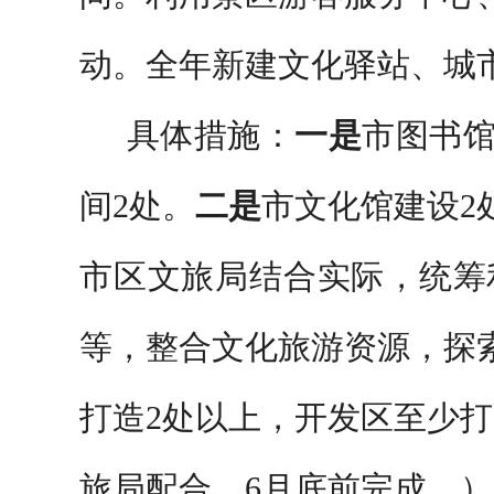
动。全年新建文化驿站、城
具体措施：
一是
市图书
间
2
处。
二是
市文化馆建设
2
市区文旅局结合实际，统筹
等，整合文化旅游资源，探
打造
2
处以上，开发区至少打
旅局配合
，
6
月底前完成。）