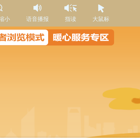
缩小
语音播报
指读
大鼠标