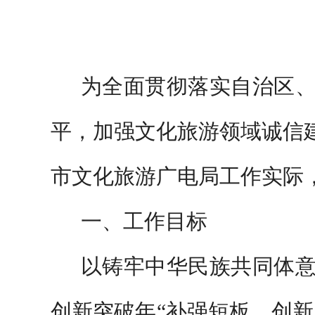
为
全面
贯彻
落实
自治区
平，加强文化旅游领域诚信
市文化旅游广电局
工作
实际
一、工作目标
以铸牢中华民族共同体
创新突破年
“
补强短板、创新